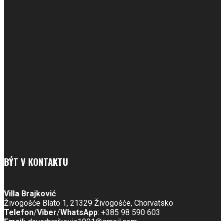
BÝT V KONTAKTU
Villa Brajković
Živogošće Blato 1, 21329 Živogošće, Chorvatsko
Telefon
/
Viber
/
WhatsApp
: +385 98 590 603