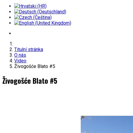
Titulní stránka
O nás
Video
Živogošće Blato #5
Živogošće Blato #5