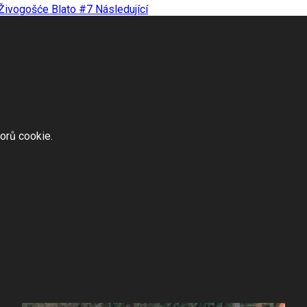
: Živogošće Blato #7
Následující
orů cookie.