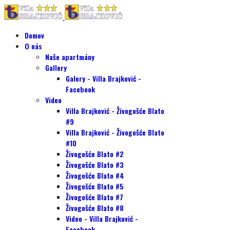
Domov
O nás
Naše apartmány
Gallery
Galery - Villa Brajković -
Facebook
Video
Villa Brajković - Živogošće Blato
#9
Villa Brajković - Živogošće Blato
#10
Živogošće Blato #2
Živogošće Blato #3
Živogošće Blato #4
Živogošće Blato #5
Živogošće Blato #7
Živogošće Blato #8
Video - Villa Brajković -
Facebook