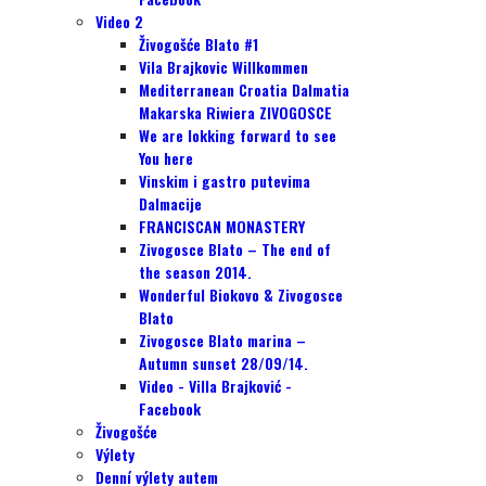
Video 2
Živogošće Blato #1
Vila Brajkovic Willkommen
Mediterranean Croatia Dalmatia
Makarska Riwiera ZIVOGOSCE
We are lokking forward to see
You here
Vinskim i gastro putevima
Dalmacije
FRANCISCAN MONASTERY
Zivogosce Blato – The end of
the season 2014.
Wonderful Biokovo & Zivogosce
Blato
Zivogosce Blato marina –
Autumn sunset 28/09/14.
Video - Villa Brajković -
Facebook
Živogošće
Výlety
Denní výlety autem