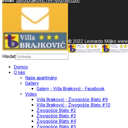
Email:
davorbrajkovic1991@gmail.com
© 2022 Leonardo Miljko www
Hledat
Domov
O nás
Naše apartmány
Gallery
Galery - Villa Brajković - Facebook
Video
Villa Brajković - Živogošće Blato #9
Villa Brajković - Živogošće Blato #10
Živogošće Blato #2
Živogošće Blato #3
Živogošće Blato #4
Živogošće Blato #5