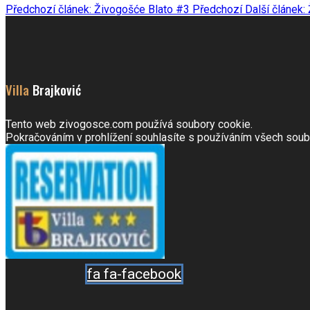
Předchozí článek: Živogošće Blato #3
Předchozí
Další článek
Villa
Brajković
Tento web zivogosce.com používá soubory cookie.
Pokračováním v prohlížení souhlasíte s používáním všech soub
fa fa-facebook